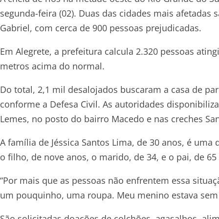
segunda-feira (02). Duas das cidades mais afetadas s
Gabriel, com cerca de 900 pessoas prejudicadas.
Em Alegrete, a prefeitura calcula 2.320 pessoas atingi
metros acima do normal.
Do total, 2,1 mil desalojados buscaram a casa de pa
conforme a Defesa Civil. As autoridades disponibili
Lemes, no posto do bairro Macedo e nas creches San
A família de Jéssica Santos Lima, de 30 anos, é uma
o filho, de nove anos, o marido, de 34, e o pai, de 65
“Por mais que as pessoas não enfrentem essa situ
um pouquinho, uma roupa. Meu menino estava sem r
São solicitadas doações de colchões, agasalhos, al