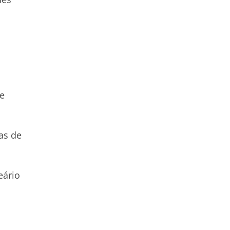
ue
as de
eário