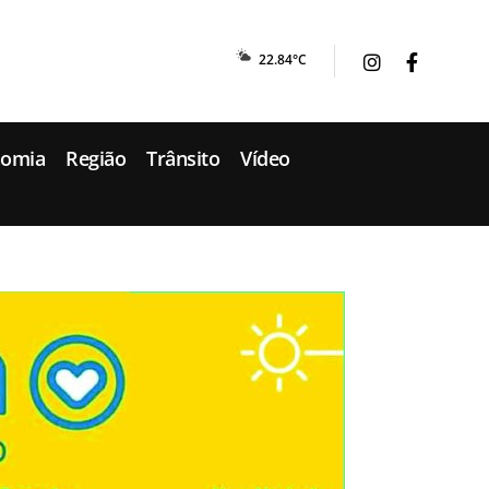
22.84°C
nomia
Região
Trânsito
Vídeo