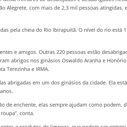
ão Alegrete, com mais de 2,3 mil pessoas atingidas, 
das pela cheia do Rio Ibirapuitã. O nível do rio está 
rentes e amigos. Outras 220 pessoas estão desabriga
zaram abrigos nos ginásios Oswaldo Aranha e Honório
ta Terezinha e IRMA.
 das abrigadas em um dos ginásios da cidade. Ela est
 anos.
ação de enchente, elas sempre ajudam como podem, 
oupa”, conta.
imentos e produtos de limpeza, que podem ser entreg