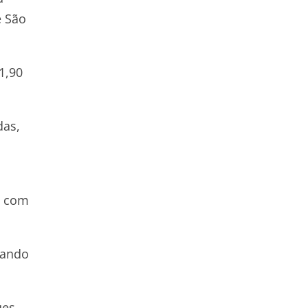
e São
11,90
das,
á com
dando
ues