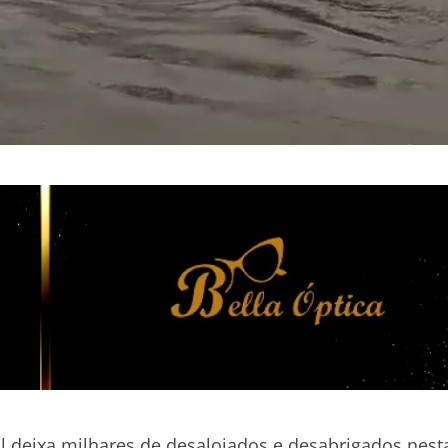
l deixa milhares de desalojados e desabrigados nest