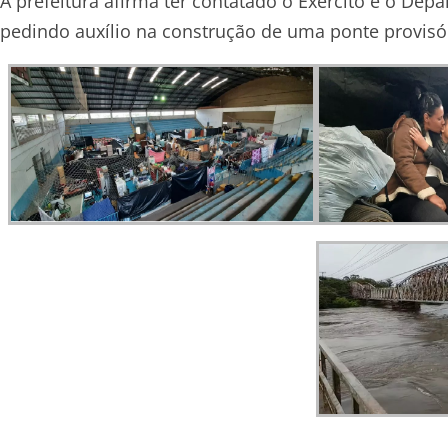
A prefeitura afirma ter contatado o Exército e o D
pedindo auxílio na construção de uma ponte provisór