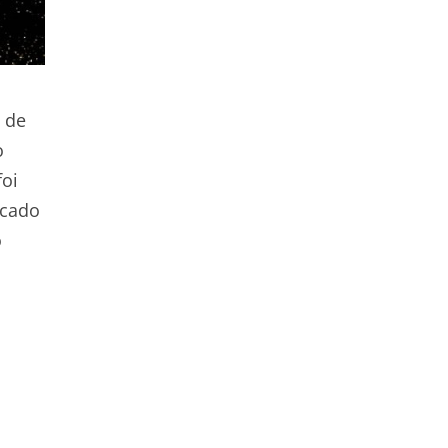
 de
o
oi
rcado
o