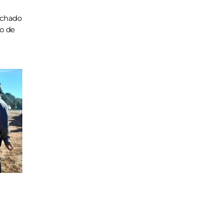
achado
ho de