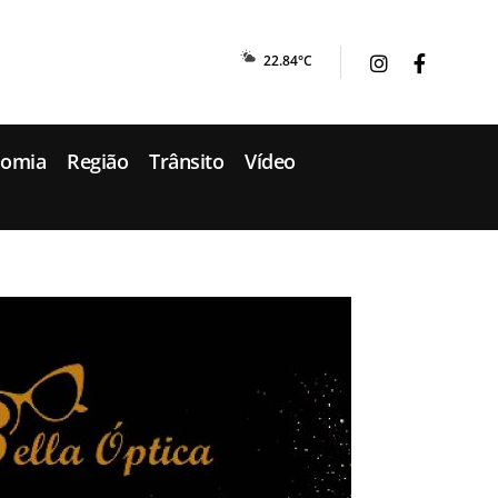
22.84°C
nomia
Região
Trânsito
Vídeo