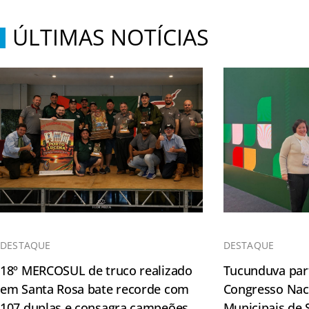
ÚLTIMAS NOTÍCIAS
DESTAQUE
DESTAQUE
18º MERCOSUL de truco realizado
Tucunduva part
em Santa Rosa bate recorde com
Congresso Naci
107 duplas e consagra campeões
Municipais de