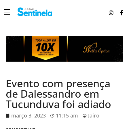
J
ornal Sentinela
Fique atualizado com as notícias de Tucunduva, Tuparendi, Novo Machado e Porto Mauá.
Evento com presença
de Dalessandro em
Tucunduva foi adiado
março 3, 2023
11:15 am
Jairo