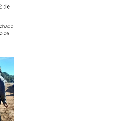
2 de
achado
ho de