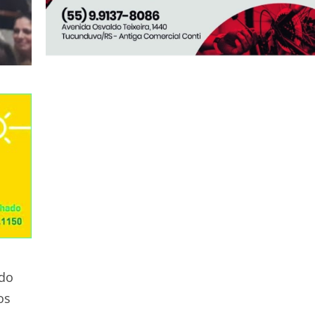
 do
os