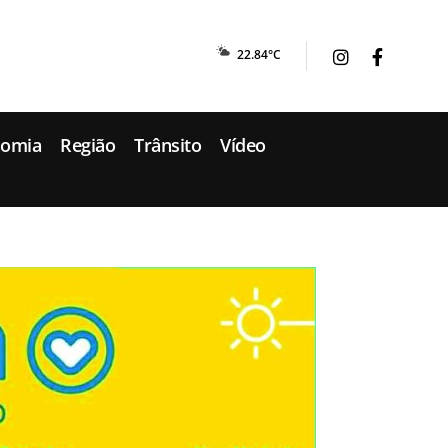
22.84°C
nomia
Região
Trânsito
Vídeo