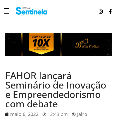
J
ornal Sentinela
Fique atualizado com as notícias de Tucunduva, Tuparendi, Novo Machado e Porto Mauá.
FAHOR lançará
Seminário de Inovação
e Empreendedorismo
com debate
maio 6, 2022
12:43 pm
Jairo