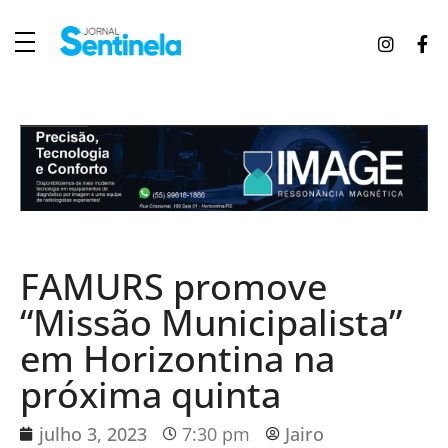
J
ornal Sentinela
Fique atualizado com as notícias de Tucunduva, Tuparendi, Novo Machado e Porto Mauá.
FAMURS promove
“Missão Municipalista”
em Horizontina na
próxima quinta
julho 3, 2023
7:30 pm
Jairo