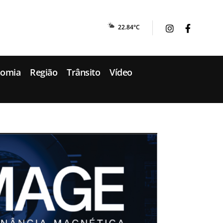
22.84°C
nomia
Região
Trânsito
Vídeo