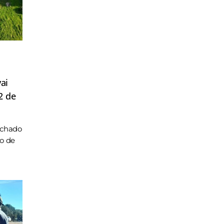
ai
2 de
achado
ho de