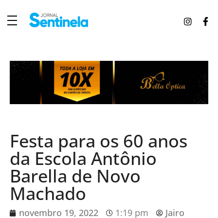
J
ornal Sentinela
Fique atualizado com as notícias de Tucunduva, Tuparendi, Novo Machado e Porto Mauá.
Festa para os 60 anos
da Escola Antônio
Barella de Novo
Machado
novembro 19, 2022
1:19 pm
Jairo