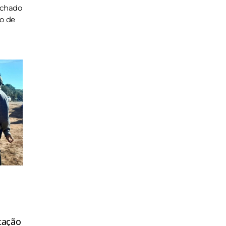
achado
ho de
tação