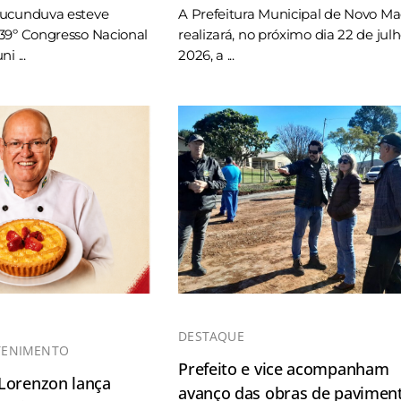
Tucunduva esteve
A Prefeitura Municipal de Novo M
39º Congresso Nacional
realizará, no próximo dia 22 de jul
i ...
2026, a ...
DESTAQUE
TENIMENTO
Prefeito e vice acompanham
 Lorenzon lança
avanço das obras de pavimen