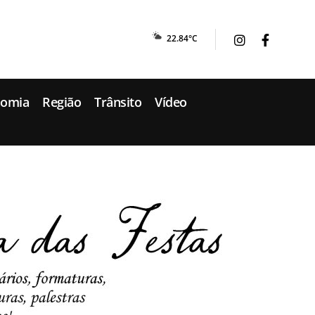
22.84°C
nomia
Região
Trânsito
Vídeo