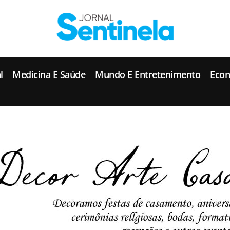
J
ornal Sentinela
Fique atualizado com as notícias de Tucunduva, Tuparendi, Novo Machado e Porto Mauá.
l
Medicina E Saúde
Mundo E Entretenimento
Eco