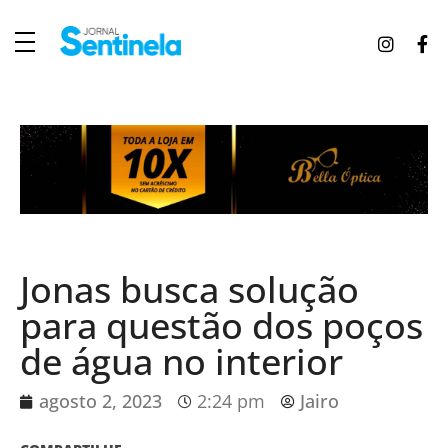
J
ornal Sentinela
Fique atualizado com as notícias de Tucunduva, Tuparendi, Novo Machado e Porto Mauá.
Jonas busca solução
para questão dos poços
de água no interior
agosto 2, 2023
2:24 pm
Jairo