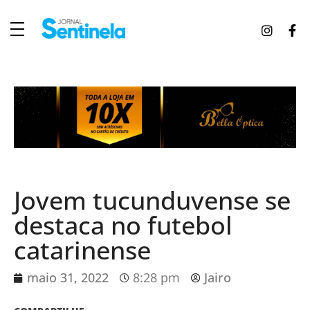
J
ornal Sentinela
Fique atualizado com as notícias de Tucunduva, Tuparendi, Novo Machado e Porto Mauá.
Jovem tucunduvense se
destaca no futebol
catarinense
maio 31, 2022
8:28 pm
Jairo