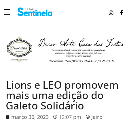
J
ornal Sentinela
Fique atualizado com as notícias de Tucunduva, Tuparendi, Novo Machado e Porto Mauá.
Lions e LEO promovem
mais uma edição do
Galeto Solidário
março 30, 2023
12:07 pm
Jairo