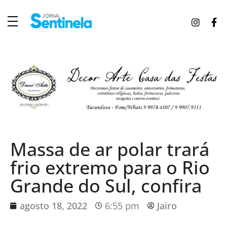
J
ornal Sentinela
Fique atualizado com as notícias de Tucunduva, Tuparendi, Novo Machado e Porto Mauá.
Massa de ar polar trará
frio extremo para o Rio
Grande do Sul, confira
agosto 18, 2022
6:55 pm
Jairo