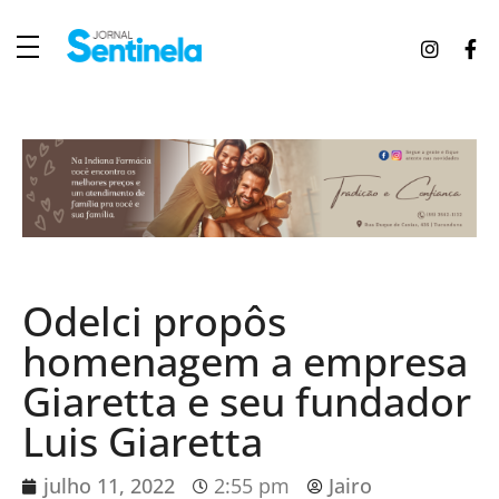
J
ornal Sentinela
Fique atualizado com as notícias de Tucunduva, Tuparendi, Novo Machado e Porto Mauá.
Odelci propôs
homenagem a empresa
Giaretta e seu fundador
Luis Giaretta
julho 11, 2022
2:55 pm
Jairo