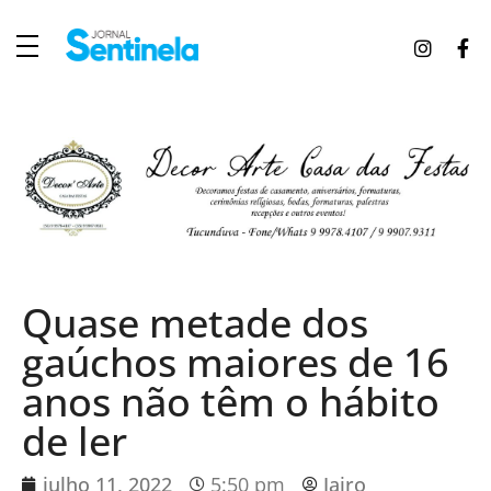
J
ornal Sentinela
Fique atualizado com as notícias de Tucunduva, Tuparendi, Novo Machado e Porto Mauá.
Quase metade dos
gaúchos maiores de 16
anos não têm o hábito
de ler
julho 11, 2022
5:50 pm
Jairo