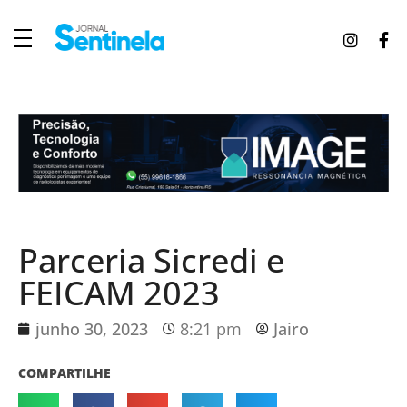
J
ornal Sentinela
Fique atualizado com as notícias de Tucunduva, Tuparendi, Novo Machado e Porto Mauá.
Parceria Sicredi e
FEICAM 2023
junho 30, 2023
8:21 pm
Jairo
COMPARTILHE