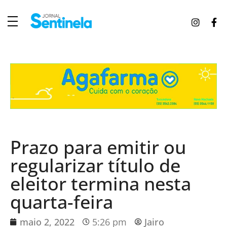
J
ornal Sentinela
Fique atualizado com as notícias de Tucunduva, Tuparendi, Novo Machado e Porto Mauá.
Prazo para emitir ou
regularizar título de
eleitor termina nesta
quarta-feira
maio 2, 2022
5:26 pm
Jairo