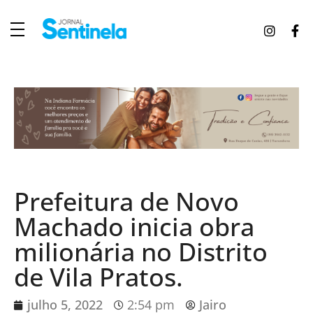
J
ornal Sentinela
Fique atualizado com as notícias de Tucunduva, Tuparendi, Novo Machado e Porto Mauá.
Prefeitura de Novo
Machado inicia obra
milionária no Distrito
de Vila Pratos.
julho 5, 2022
2:54 pm
Jairo