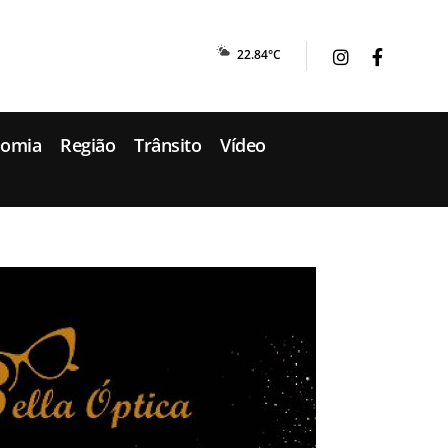
22.84°C
nomia
Região
Trânsito
Vídeo