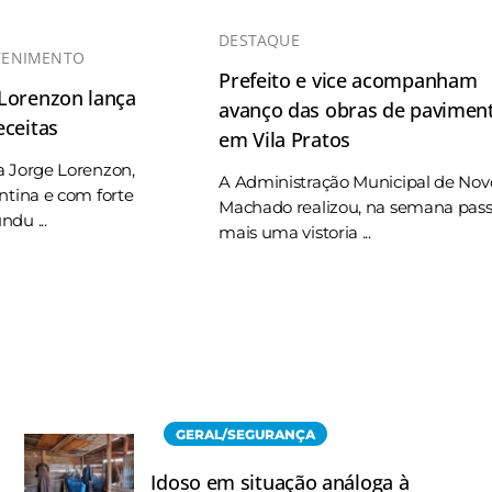
DESTAQUE
TENIMENTO
Prefeito e vice acompanham
 Lorenzon lança
avanço das obras de pavimen
eceitas
em Vila Pratos
a Jorge Lorenzon,
A Administração Municipal de Nov
ntina e com forte
Machado realizou, na semana pas
du ...
mais uma vistoria ...
GERAL/SEGURANÇA
Idoso em situação análoga à