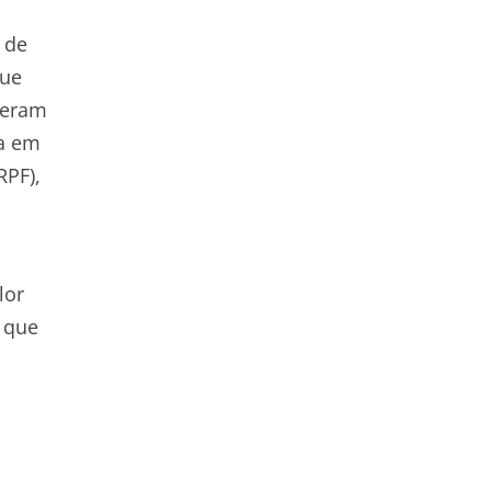
 de
que
beram
da em
RPF),
lor
, que