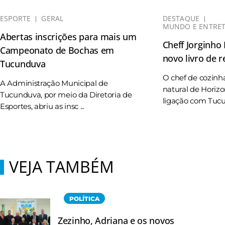
ESPORTE
GERAL
DESTAQUE
MUNDO E ENTRE
Abertas inscrições para mais um
Cheff Jorginho
Campeonato de Bochas em
novo livro de r
Tucunduva
O chef de cozinh
A Administração Municipal de
natural de Horizo
Tucunduva, por meio da Diretoria de
ligação com Tucun
Esportes, abriu as insc ...
VEJA TAMBÉM
POLÍTICA
Zezinho, Adriana e os novos