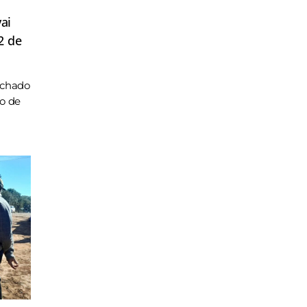
ai
2 de
achado
ho de