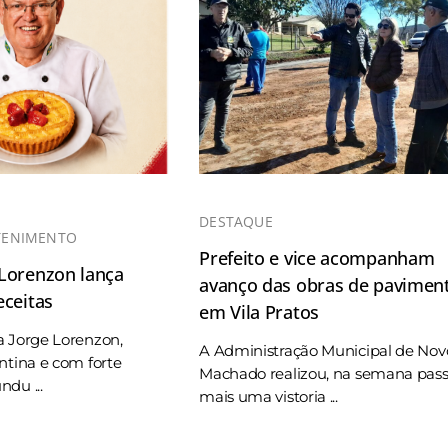
DESTAQUE
TENIMENTO
Prefeito e vice acompanham
 Lorenzon lança
avanço das obras de pavimen
eceitas
em Vila Pratos
a Jorge Lorenzon,
A Administração Municipal de Nov
ntina e com forte
Machado realizou, na semana pas
du ...
mais uma vistoria ...