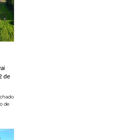
ai
2 de
achado
ho de