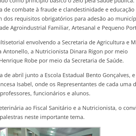
ndo como princípio básico o zelo pela saúde pública.
 de combate à fraude e clandestinidade e educação
m dos requisitos obrigatórios para adesão ao municíp
de Agroindustrial Familiar, Artesanal e Pequeno Port
isetorial envolvendo a Secretaria de Agricultura e M
 Antonello, a Nutricionista Dinara Rigon por meio
o Henrique Robe por meio da Secretaria de Saúde.
 de abril junto a Escola Estadual Bento Gonçalves, e
Princesa Isabel, onde os Representantes de cada uma 
 professores, funcionários e alunos.
erinária ao Fiscal Sanitário e a Nutricionista, o conv
palestras neste importante tema.