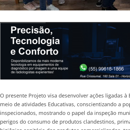
O presente Projeto visa desenvolver ações ligadas à
meio de atividades Educativas, conscientizando a po
inspecionados, mostrando o papel da inspeção munic
perigos do consumo de produtos clandestinos, prima