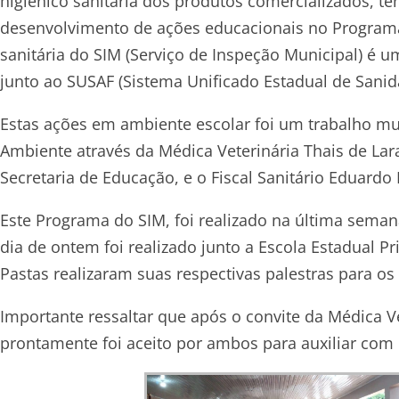
higiênico sanitária dos produtos comercializados, te
desenvolvimento de ações educacionais no Programa
sanitária do SIM (Serviço de Inspeção Municipal) é u
junto ao SUSAF (Sistema Unificado Estadual de Sanida
Estas ações em ambiente escolar foi um trabalho mult
Ambiente através da Médica Veterinária Thais de Lara
Secretaria de Educação, e o Fiscal Sanitário Eduard
Este Programa do SIM, foi realizado na última semana
dia de ontem foi realizado junto a Escola Estadual 
Pastas realizaram suas respectivas palestras para os
Importante ressaltar que após o convite da Médica Vet
prontamente foi aceito por ambos para auxiliar com 