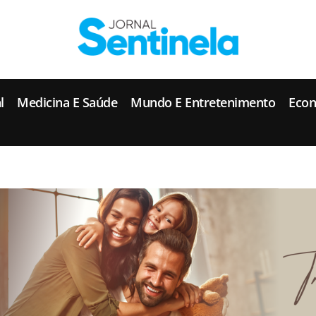
J
ornal Sentinela
Fique atualizado com as notícias de Tucunduva, Tuparendi, Novo Machado e Porto Mauá.
l
Medicina E Saúde
Mundo E Entretenimento
Eco