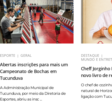
ESPORTE
GERAL
DESTAQUE
MUNDO E ENTRE
Abertas inscrições para mais um
Cheff Jorginho
Campeonato de Bochas em
novo livro de r
Tucunduva
O chef de cozinh
A Administração Municipal de
natural de Horizo
Tucunduva, por meio da Diretoria de
ligação com Tucun
Esportes, abriu as insc ...