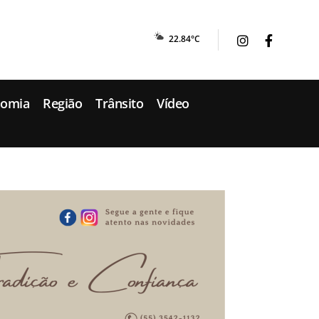
22.84°C
nomia
Região
Trânsito
Vídeo