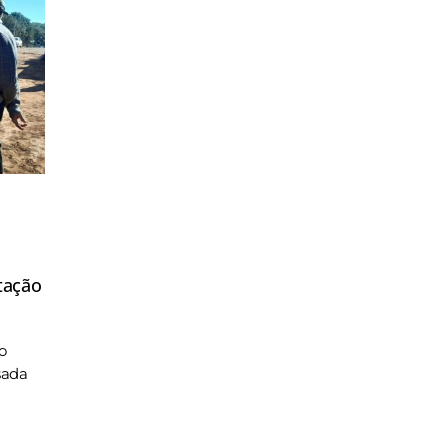
tação
o
sada