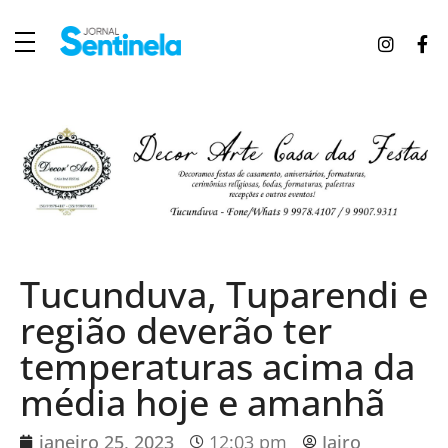
J
ornal Sentinela
Fique atualizado com as notícias de Tucunduva, Tuparendi, Novo Machado e Porto Mauá.
Tucunduva, Tuparendi e
região deverão ter
temperaturas acima da
média hoje e amanhã
janeiro 25, 2023
12:03 pm
Jairo