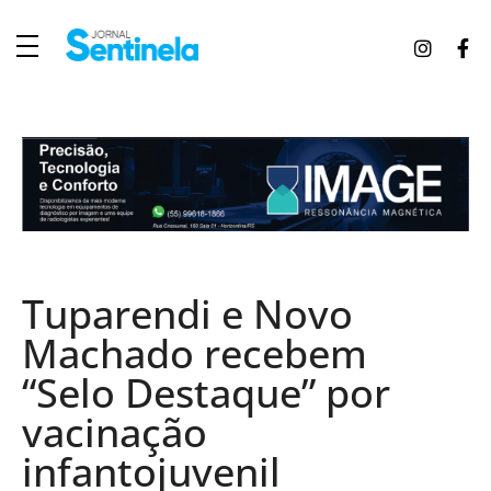
J
ornal Sentinela
Fique atualizado com as notícias de Tucunduva, Tuparendi, Novo Machado e Porto Mauá.
Tuparendi e Novo
Machado recebem
“Selo Destaque” por
vacinação
infantojuvenil