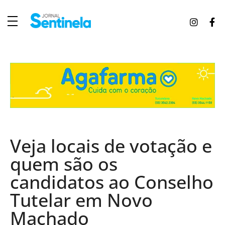
J
ornal Sentinela
Fique atualizado com as notícias de Tucunduva, Tuparendi, Novo Machado e Porto Mauá.
Veja locais de votação e
quem são os
candidatos ao Conselho
Tutelar em Novo
Machado