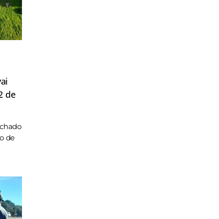
ai
2 de
achado
ho de