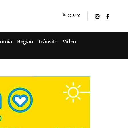
22.84°C
nomia
Região
Trânsito
Vídeo