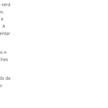
 será
as,
 e
. A
entar
as e
ches
ado de
o