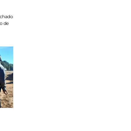
achado
ho de