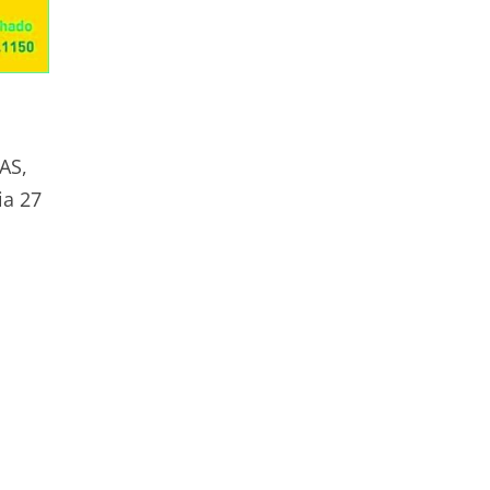
AS,
ia 27