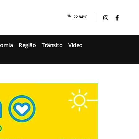
22.84°C
nomia
Região
Trânsito
Vídeo