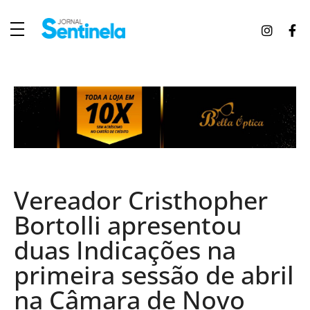
J
ornal Sentinela
Fique atualizado com as notícias de Tucunduva, Tuparendi, Novo Machado e Porto Mauá.
Vereador Cristhopher
Bortolli apresentou
duas Indicações na
primeira sessão de abril
na Câmara de Novo