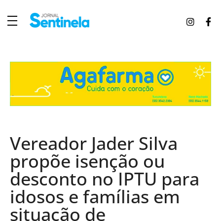
J
ornal Sentinela
Fique atualizado com as notícias de Tucunduva, Tuparendi, Novo Machado e Porto Mauá.
Vereador Jader Silva
propõe isenção ou
desconto no IPTU para
idosos e famílias em
situação de