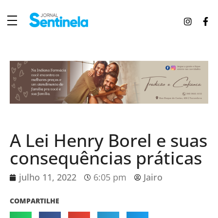
J
ornal Sentinela
Fique atualizado com as notícias de Tucunduva, Tuparendi, Novo Machado e Porto Mauá.
A Lei Henry Borel e suas
consequências práticas
julho 11, 2022
6:05 pm
Jairo
COMPARTILHE