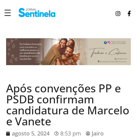
J
ornal Sentinela
Fique atualizado com as notícias de Tucunduva, Tuparendi, Novo Machado e Porto Mauá.
Após convenções PP e
PSDB confirmam
candidatura de Marcelo
e Vanete
agosto 5, 2024
8:53 pm
Jairo