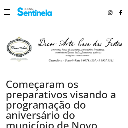
J
ornal Sentinela
Fique atualizado com as notícias de Tucunduva, Tuparendi, Novo Machado e Porto Mauá.
Começaram os
preparativos visando a
programação do
aniversário do
município de Novo