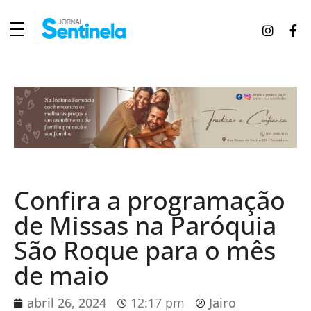
J
ornal Sentinela
Fique atualizado com as notícias de Tucunduva, Tuparendi, Novo Machado e Porto Mauá.
Confira a programação
de Missas na Paróquia
São Roque para o mês
de maio
abril 26, 2024
12:17 pm
Jairo