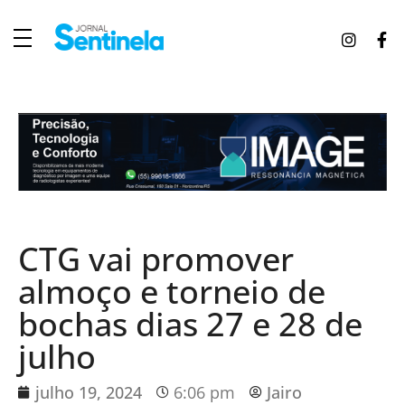
J
ornal Sentinela
Fique atualizado com as notícias de Tucunduva, Tuparendi, Novo Machado e Porto Mauá.
CTG vai promover
almoço e torneio de
bochas dias 27 e 28 de
julho
julho 19, 2024
6:06 pm
Jairo