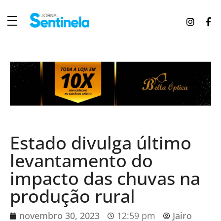
J
ornal Sentinela
Fique atualizado com as notícias de Tucunduva, Tuparendi, Novo Machado e Porto Mauá.
Estado divulga último
levantamento do
impacto das chuvas na
produção rural
novembro 30, 2023
12:59 pm
Jairo