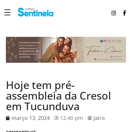
J
ornal Sentinela
Fique atualizado com as notícias de Tucunduva, Tuparendi, Novo Machado e Porto Mauá.
Hoje tem pré-
assembleia da Cresol
em Tucunduva
março 13, 2024
12:40 pm
Jairo