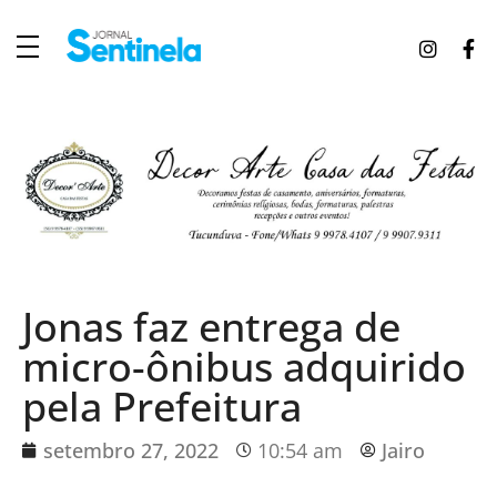
J
ornal Sentinela
Fique atualizado com as notícias de Tucunduva, Tuparendi, Novo Machado e Porto Mauá.
Jonas faz entrega de
micro-ônibus adquirido
pela Prefeitura
setembro 27, 2022
10:54 am
Jairo