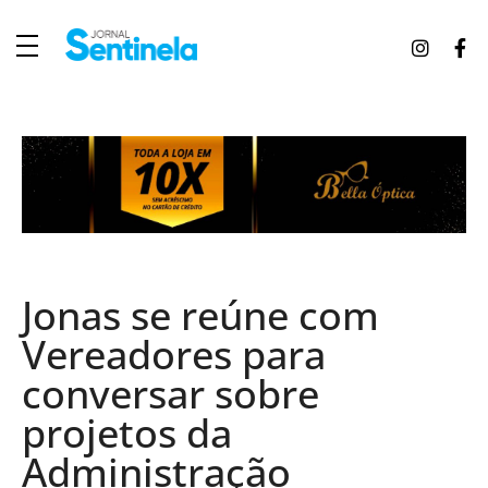
J
ornal Sentinela
Fique atualizado com as notícias de Tucunduva, Tuparendi, Novo Machado e Porto Mauá.
Jonas se reúne com
Vereadores para
conversar sobre
projetos da
Administração