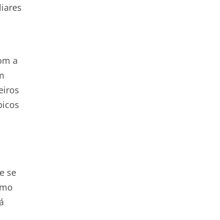
liares
om a
om
eiros
picos
e se
como
á