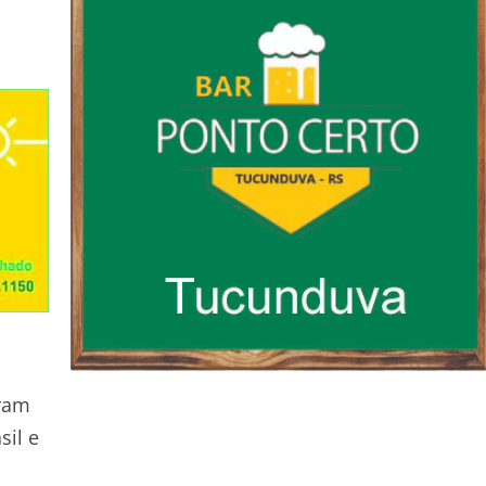
ram
sil e