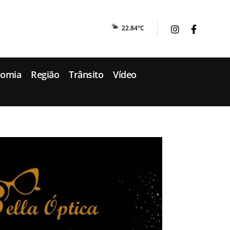
22.84°C
nomia
Região
Trânsito
Vídeo