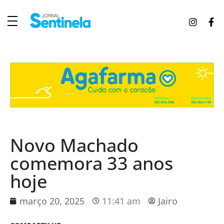
J
ornal Sentinela
Fique atualizado com as notícias de Tucunduva, Tuparendi, Novo Machado e Porto Mauá.
Novo Machado
comemora 33 anos
hoje
março 20, 2025
11:41 am
Jairo