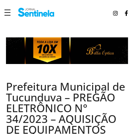
J
ornal Sentinela
Fique atualizado com as notícias de Tucunduva, Tuparendi, Novo Machado e Porto Mauá.
Prefeitura Municipal de
Tucunduva – PREGÃO
ELETRÔNICO N°
34/2023 – AQUISIÇÃO
DE EQUIPAMENTOS