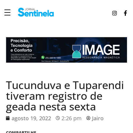
J
ornal Sentinela
Fique atualizado com as notícias de Tucunduva, Tuparendi, Novo Machado e Porto Mauá.
Tucunduva e Tuparendi
tiveram registro de
geada nesta sexta
agosto 19, 2022
2:26 pm
Jairo
COMPARTILHE