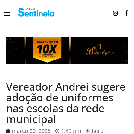
J
ornal Sentinela
Fique atualizado com as notícias de Tucunduva, Tuparendi, Novo Machado e Porto Mauá.
Vereador Andrei sugere
adoção de uniformes
nas escolas da rede
municipal
março 20, 2025
1:49 pm
Jairo