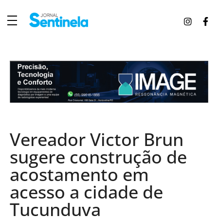
J
ornal Sentinela
Fique atualizado com as notícias de Tucunduva, Tuparendi, Novo Machado e Porto Mauá.
Vereador Victor Brun
sugere construção de
acostamento em
acesso a cidade de
Tucunduva