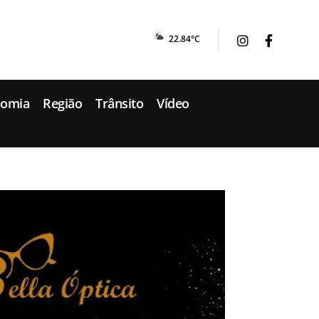
22.84°C
nomia
Região
Trânsito
Vídeo