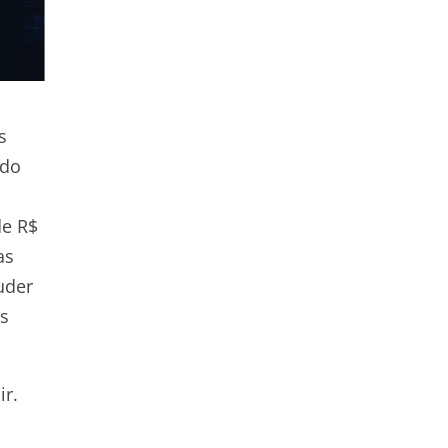
s
odo
de R$
as
uder
os
ir.