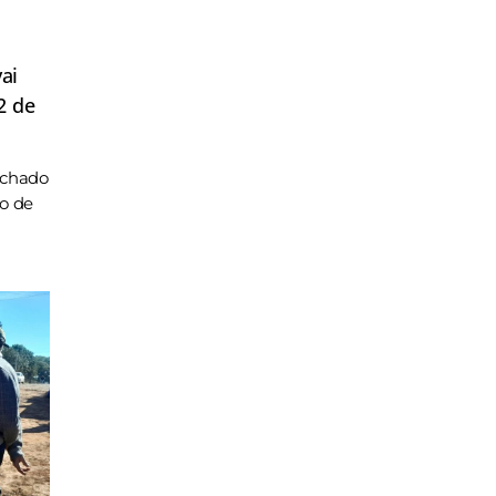
ai
2 de
achado
ho de