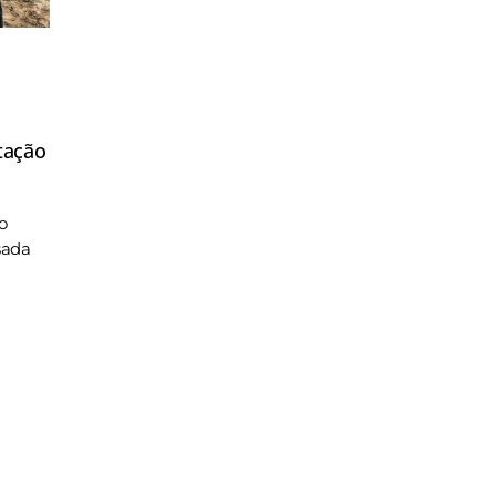
tação
o
sada