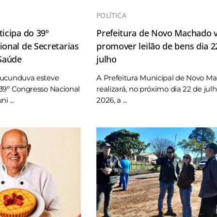
POLÍTICA
icipa do 39º
Prefeitura de Novo Machado v
onal de Secretarias
promover leilão de bens dia 2
 Saúde
julho
Tucunduva esteve
A Prefeitura Municipal de Novo M
39º Congresso Nacional
realizará, no próximo dia 22 de jul
i ...
2026, a ...