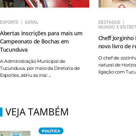
ESPORTE
GERAL
DESTAQUE
MUNDO E ENTRE
Abertas inscrições para mais um
Cheff Jorginho
Campeonato de Bochas em
novo livro de r
Tucunduva
O chef de cozinh
A Administração Municipal de
natural de Horizo
Tucunduva, por meio da Diretoria de
ligação com Tucun
Esportes, abriu as insc ...
VEJA TAMBÉM
POLÍTICA