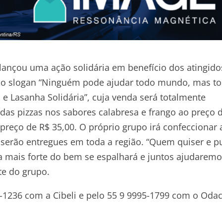
ançou uma ação solidária em benefício dos atingido
m o slogan “Ninguém pode ajudar todo mundo, mas t
e Lasanha Solidária”, cuja venda será totalmente
cidas pizzas nos sabores calabresa e frango ao preço 
preço de R$ 35,00. O próprio grupo irá confeccionar 
 serão entregues em toda a região. “Quem quiser e p
da mais forte do bem se espalhará e juntos ajudarem
te do grupo.
9-1236 com a Cibeli e pelo 55 9 9995-1799 com o Odac