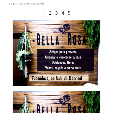
27 DE MARÇO DE 2025
1
2
3
4
5