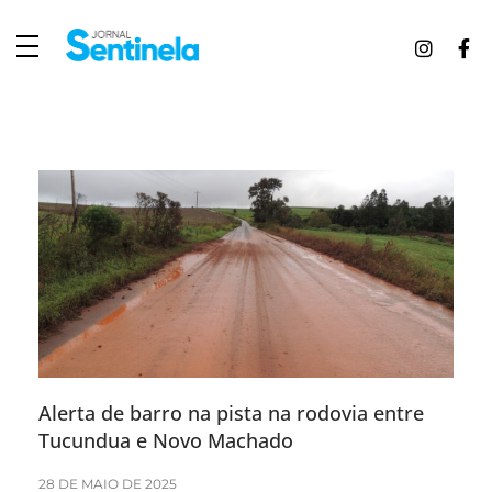
J
ornal Sentinela
Fique atualizado com as notícias de Tucunduva, Tuparendi, Novo Machado e Porto Mauá.
Alerta de barro na pista na rodovia entre
Tucundua e Novo Machado
28 DE MAIO DE 2025