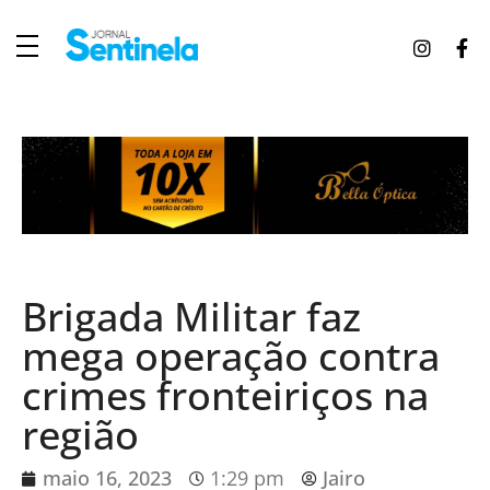
J
ornal Sentinela
Fique atualizado com as notícias de Tucunduva, Tuparendi, Novo Machado e Porto Mauá.
Brigada Militar faz
mega operação contra
crimes fronteiriços na
região
maio 16, 2023
1:29 pm
Jairo